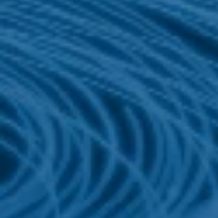
Browsertyp und Browserversio
verwendetes Betriebssystem
Referrer URL
Hostname des zugreifenden Re
Uhrzeit der Serveranfrage
IP-Adresse (pseudonymisiert)
Link-Adresse der aufgerufenen 