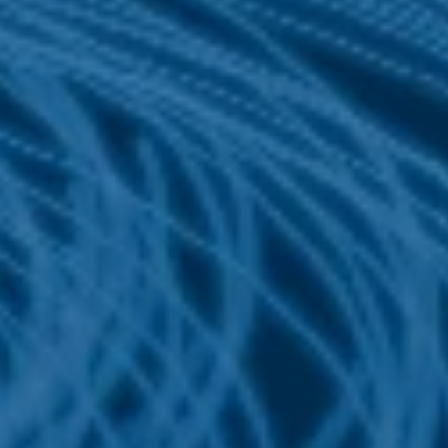
n
chners
Seite oder Datei